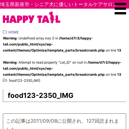
埼玉県新座市・シニア犬に優しいトータルケアサロン
HOME
Warning
: Undefined array key 0 in
/home/d7r3/happy-
tail.com/public_html/sys/wp-
content/themes/Optimize/template_parts/breadcrumb.php
on line
13
Warning
: Attempt to read property "cat_ID" on null in
/home/d7r3/happy-
tail.com/public_html/sys/wp-
content/themes/Optimize/template_parts/breadcrumb.php
on line
13
food123-2350_IMG
food123-2350_IMG
この記事は2011/09/08に公開され、127回読まれま